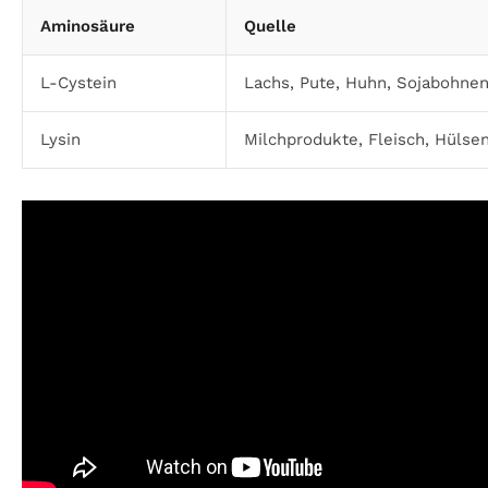
Aminosäure
Quelle
L-Cystein
Lachs, Pute, Huhn, Sojabohnen
Lysin
Milchprodukte, Fleisch, Hülse