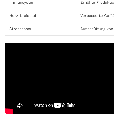
Immunsystem
Erhöhte Produktio
Herz-Kreislauf
Verbesserte Gefäß
Stressabbau
Ausschüttung von