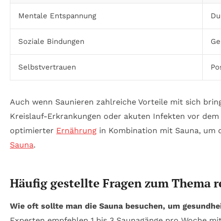
Mentale Entspannung
Du
Soziale Bindungen
Ge
Selbstvertrauen
Po
Auch wenn Saunieren zahlreiche Vorteile mit sich bring
Kreislauf-Erkrankungen oder akuten Infekten vor dem
optimierter
Ernährung
in Kombination mit Sauna, um de
Sauna
.
Häufig gestellte Fragen zum Thema 
Wie oft sollte man die Sauna besuchen, um gesundheit
Experten empfehlen 1 bis 3 Saunagänge pro Woche mit e